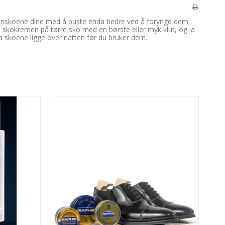
innskoene dine med å puste enda bedre ved å forynge dem
 skokremen på tørre sko med en børste eller myk klut, og la
a skoene ligge over natten før du bruker dem.