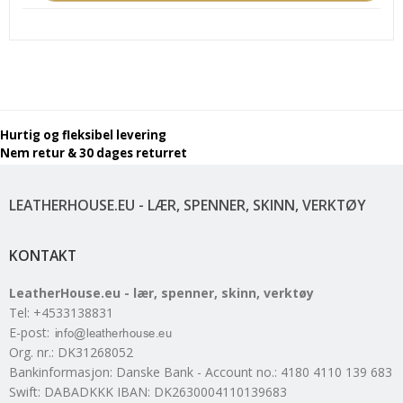
Hurtig og fleksibel levering
Nem retur & 30 dages returret
LEATHERHOUSE.EU - LÆR, SPENNER, SKINN, VERKTØY
KONTAKT
LeatherHouse.eu - lær, spenner, skinn, verktøy
Tel
:
+4533138831
E-post
:
Org. nr.
:
DK31268052
Bankinformasjon
:
Danske Bank - Account no.: 4180 4110 139 683
Swift: DABADKKK IBAN: DK2630004110139683