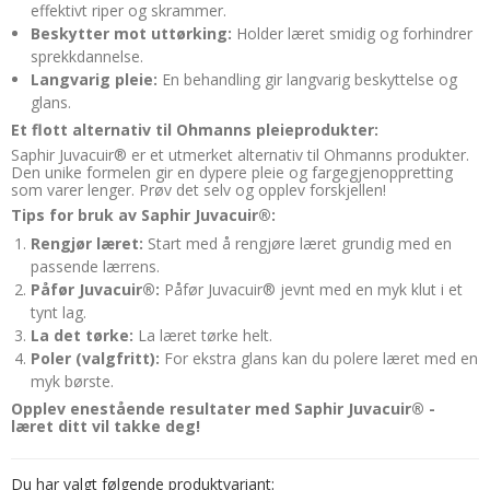
effektivt riper og skrammer.
Beskytter mot uttørking:
Holder læret smidig og forhindrer
sprekkdannelse.
Langvarig pleie:
En behandling gir langvarig beskyttelse og
glans.
Et flott alternativ til Ohmanns pleieprodukter:
Saphir Juvacuir® er et utmerket alternativ til Ohmanns produkter.
Den unike formelen gir en dypere pleie og fargegjenoppretting
som varer lenger. Prøv det selv og opplev forskjellen!
Tips for bruk av Saphir Juvacuir®:
Rengjør læret:
Start med å rengjøre læret grundig med en
passende lærrens.
Påfør Juvacuir®:
Påfør Juvacuir® jevnt med en myk klut i et
tynt lag.
La det tørke:
La læret tørke helt.
Poler (valgfritt):
For ekstra glans kan du polere læret med en
myk børste.
Opplev enestående resultater med Saphir Juvacuir® -
læret ditt vil takke deg!
Du har valgt følgende produktvariant: