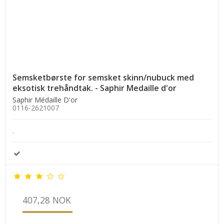
Semsketbørste for semsket skinn/nubuck med
eksotisk trehåndtak. - Saphir Medaille d'or
Saphir Médaille D'or
0116-2621007
.
407,28 NOK