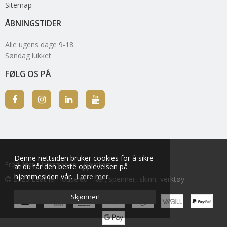
Sitemap
ÅBNINGSTIDER
Alle ugens dage 9-18
Søndag lukket
FØLG OS PÅ
Denne nettsiden bruker cookies for å sikre
Produkter
Informasjon
Gavekort
at du får den beste opplevelsen på
hjemmesiden vår.
Lære mer.
2026 LeatherHouse.eu - lær, spenner, skinn, verktøy
Skjønner!