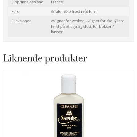
Opprinnelsesland
France
Fare
❄️Tåler ikke frost i våt form
Funksjoner
👜Egnet for vesker,
👞Egnet for sko,
🧪Test
først på et usynlig sted,
for bokser /
kasser
Liknende produkter