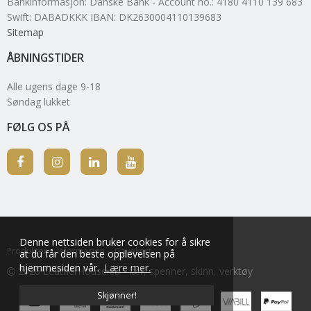
Bankinformasjon
:
Danske Bank - Account no.: 4180 4110 139 683
Swift: DABADKKK IBAN: DK2630004110139683
Sitemap
ÅBNINGSTIDER
Alle ugens dage 9-18
Søndag lukket
FØLG OS PÅ
Denne nettsiden bruker cookies for å sikre
Produkter
Informasjon
Gavekort
at du får den beste opplevelsen på
hjemmesiden vår.
Lære mer.
2026 LeatherHouse.eu - lær, spenner, skinn, verktøy
Skjønner!