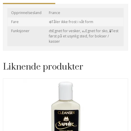
Opprinnelsesland
France
Fare
❄️Tåler ikke frost i våt form
Funksjoner
👜Egnet for vesker,
👞Egnet for sko,
🧪Test
først på et usynlig sted,
for bokser /
kasser
Liknende produkter