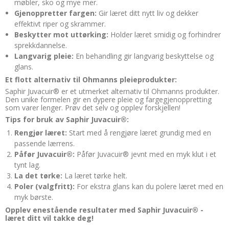
møbler, sko og mye mer.
Gjenoppretter fargen:
Gir læret ditt nytt liv og dekker
effektivt riper og skrammer.
Beskytter mot uttørking:
Holder læret smidig og forhindrer
sprekkdannelse.
Langvarig pleie:
En behandling gir langvarig beskyttelse og
glans.
Et flott alternativ til Ohmanns pleieprodukter:
Saphir Juvacuir® er et utmerket alternativ til Ohmanns produkter.
Den unike formelen gir en dypere pleie og fargegjenoppretting
som varer lenger. Prøv det selv og opplev forskjellen!
Tips for bruk av Saphir Juvacuir®:
Rengjør læret:
Start med å rengjøre læret grundig med en
passende lærrens.
Påfør Juvacuir®:
Påfør Juvacuir® jevnt med en myk klut i et
tynt lag.
La det tørke:
La læret tørke helt.
Poler (valgfritt):
For ekstra glans kan du polere læret med en
myk børste.
Opplev enestående resultater med Saphir Juvacuir® -
læret ditt vil takke deg!