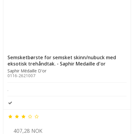
Semsketbørste for semsket skinn/nubuck med
eksotisk trehåndtak. - Saphir Medaille d'or
Saphir Médaille D'or
0116-2621007
.
407,28 NOK