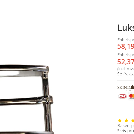
Luk
Enhetspr
58,1
Enhetspr
52,3
(inkl. mv
Se frakta
Basert p
Skriv pr