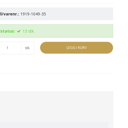
l/varenr.:
1919-1049-35
status:
13
stk.
LEGG I KURV
stk.