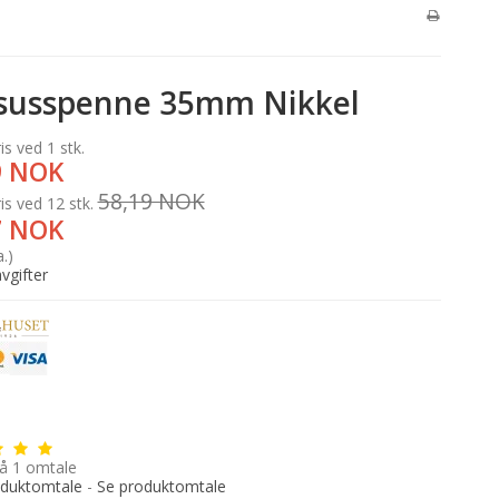
susspenne 35mm Nikkel
is ved 1 stk.
9 NOK
58,19 NOK
is ved 12 stk.
7 NOK
a.)
vgifter
å
1
omtale
oduktomtale
-
Se produktomtale